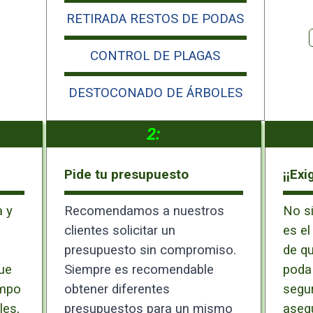
RETIRADA RESTOS DE PODAS
CONTROL DE PLAGAS
DESTOCONADO DE ÁRBOLES
2:
Pide tu presupuesto
¡¡Exi
 y
Recomendamos a nuestros
No si
clientes solicitar un
es el
presupuesto sin compromiso.
de qu
ue
Siempre es recomendable
poda 
ampo
obtener diferentes
segur
les,
presupuestos para un mismo
aseg