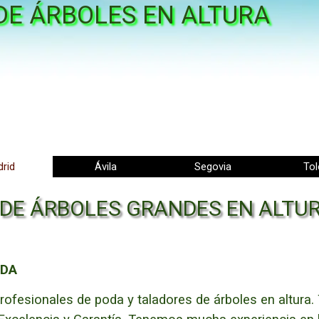
DE ÁRBOLES EN ALTURA
Saltar menú
rid
Ávila
▼
Segovia
▼
To
 DE ÁRBOLES GRANDES EN ALTU
ODA
fesionales de poda y taladores de árboles en altura.