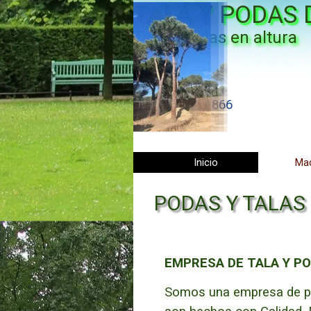
Vaya al Contenido
TALA Y PODAS 
Tala y podas en altura
Madrid
601 904 866
Inicio
Mad
PODAS Y TALAS
EMPRESA DE TALA Y P
Somos una empresa de pro